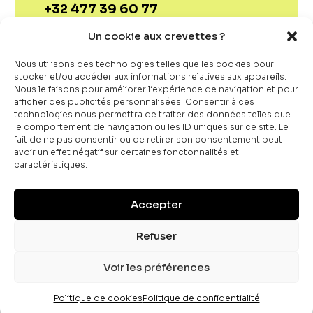
+32 477 39 60 77
animeultra.store
Un cookie aux crevettes ?
© Décortik by Periskop / All Rights Reserved /
BE0783304890
Nous utilisons des technologies telles que les cookies pour
stocker et/ou accéder aux informations relatives aux appareils.
Nous le faisons pour améliorer l’expérience de navigation et pour
afficher des publicités personnalisées. Consentir à ces
technologies nous permettra de traiter des données telles que
le comportement de navigation ou les ID uniques sur ce site. Le
fait de ne pas consentir ou de retirer son consentement peut
avoir un effet négatif sur certaines fonctonnalités et
caractéristiques.
Politique de confidentialité
Politique de cookies (UE)
Accepter
Conditions générales de vente
Refuser
Voir les préférences
Politique de cookies
Politique de confidentialité