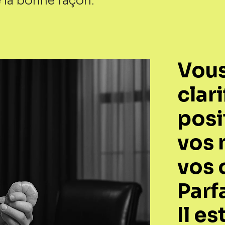
 la bonne façon.
Vous
clari
posi
vos 
vos 
Parfa
Il e