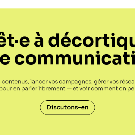
êt·e à décortiq
re communicati
s contenus, lancer vos campagnes, gérer vos rése
à pour en parler librement — et voir comment on p
Discutons-en