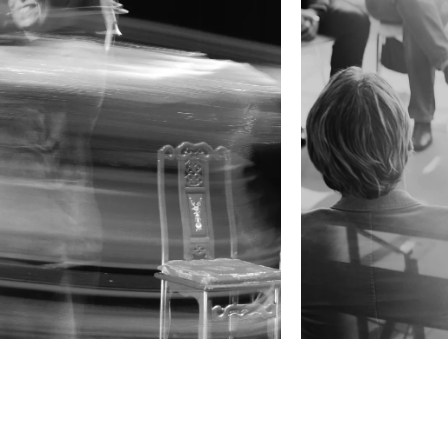
FFUSION
orts de communication
Co