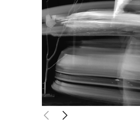
SCÈNE DI
Consulting & coaching
,
Supp