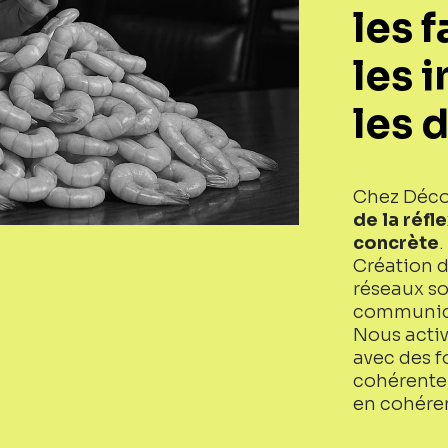
les f
les 
les d
Chez Déco
de la réfl
concrète
.
Création d
réseaux so
communic
Nous acti
avec des f
cohérente,
en cohéren