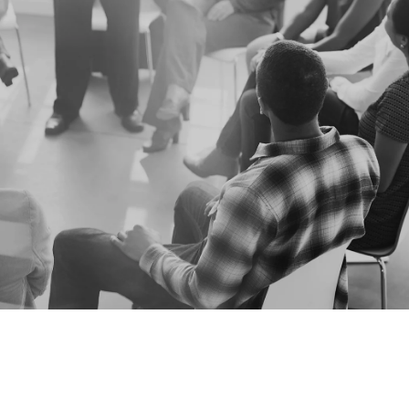
STICS
nsulting & coaching
,
Supports de communication