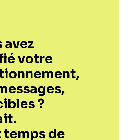
 avez
fié votre
tionnement,
messages,
cibles ?
it.
st temps de